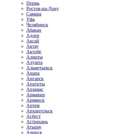
Пермь
Ростов-на-Дону
Самара
Уфа
Челябинск
Абакан
Адлер
Аксай
Актау
Актобе
Алматы
Алушта
Альметьевск
Анапа
Ангарск
Апатиты
Арзамас
Армавир
Армянск
Артем
Архангельск
Асбест
Астрахань
Атырау
Ачинск