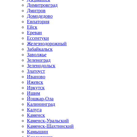
Димитровград
Дмитров
Домодедово
Евпатория
Ейск
Ереван
Ессентуки
Железнодорожный
Забайкальск
Заволжье
Зеленоград
Зеленодольск
Златоуст
Иваново
Ижевск
Иркутск
Ишим
Йошкар-Ола
Калининград
Калуга
Каменск
Каменск-Уральский
Каменск-Шахтинский
Камышин