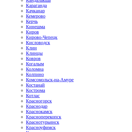
Кандалакша
Караганда
Качканар
Кемерово
Керчь
Кинешма
Киров
Кирово-Чепецк
Кисловодск
Клин
Клинцы
Ковров
Когалым
Коломна
Колпино
Комсомольск-на-Амуре
Костанай
Кострома
Котлас
Красногорск
Краснодар
Краснокамск
Красноперекопск
Краснотурьинск
Красноуфимск