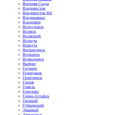
Верхняя Салда
Владивосток
Владивосток Юг
Владикавказ
Владимир
Волгодонск
Волжск
Волжский
Вологда
Воркута
Воскресенск
Воткинск
Всеволожск
Выборг
Гатчина
Геленджик
Георгиевск
Глазов
Гомель
Горелово
Горно-Алтайск
Грозный
Губкинский
Джанкой
Дзержинск