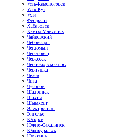
Усть-Каменогорск
Усть-Кут
Ухта
Феодосия
Хабаровск
Ханты-Мансийск
Чайковский
Чебоксары
Чегдомын
Череповец
Черкесск
Черноморское пос.
Чернушка
Чехов
Чита
Чусовой
Шадринск
Шахты
Шымкент
Электросталь
Энгельс
Югорск
Южно-Сахалинск
Южноуральск
Юрюзань