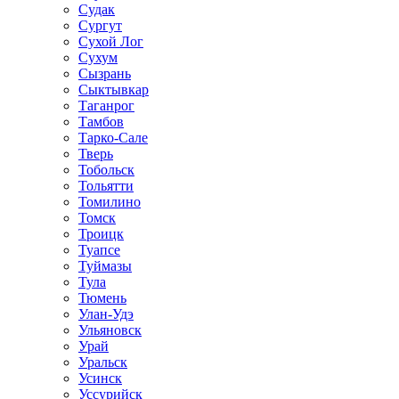
Судак
Сургут
Сухой Лог
Сухум
Сызрань
Сыктывкар
Таганрог
Тамбов
Тарко-Сале
Тверь
Тобольск
Тольятти
Томилино
Томск
Троицк
Туапсе
Туймазы
Тула
Тюмень
Улан-Удэ
Ульяновск
Урай
Уральск
Усинск
Уссурийск