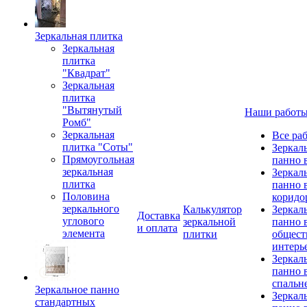
Зеркальная плитка
Зеркальная
плитка
"Квадрат"
Зеркальная
плитка
"Вытянутый
Наши работ
Ромб"
Зеркальная
Все ра
плитка "Соты"
Зеркал
Прямоугольная
панно 
зеркальная
Зеркал
плитка
панно 
Половина
коридо
зеркального
Калькулятор
Зеркал
Доставка
углового
зеркальной
панно 
и оплата
элемента
плитки
общест
интерь
Зеркал
панно 
спальн
Зеркальное панно
Зеркал
стандартных