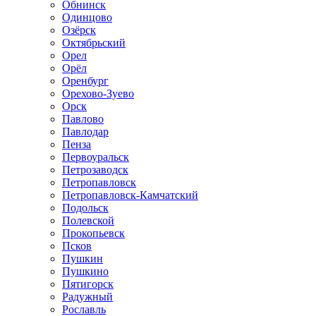
Обнинск
Одинцово
Озёрск
Октябрьский
Орел
Орёл
Оренбург
Орехово-Зуево
Орск
Павлово
Павлодар
Пенза
Первоуральск
Петрозаводск
Петропавловск
Петропавловск-Камчатский
Подольск
Полевской
Прокопьевск
Псков
Пушкин
Пушкино
Пятигорск
Радужный
Рославль