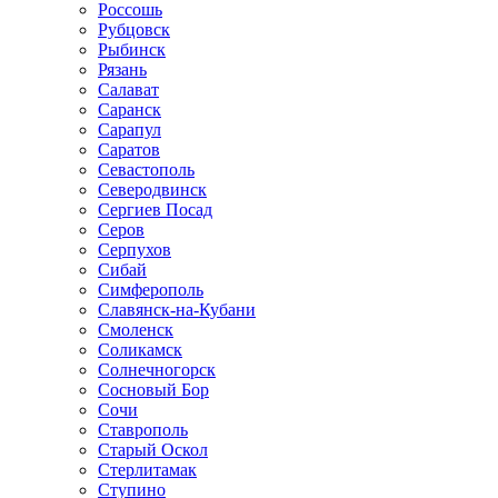
Россошь
Рубцовск
Рыбинск
Рязань
Салават
Саранск
Сарапул
Саратов
Севастополь
Северодвинск
Сергиев Посад
Серов
Серпухов
Сибай
Симферополь
Славянск-на-Кубани
Смоленск
Соликамск
Солнечногорск
Сосновый Бор
Сочи
Ставрополь
Старый Оскол
Стерлитамак
Ступино