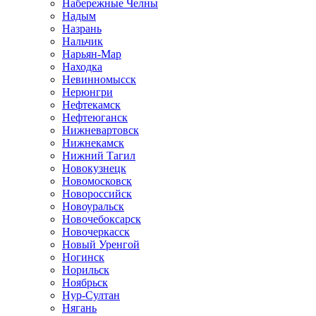
Набережные Челны
Надым
Назрань
Нальчик
Нарьян-Мар
Находка
Невинномысск
Нерюнгри
Нефтекамск
Нефтеюганск
Нижневартовск
Нижнекамск
Нижний Тагил
Новокузнецк
Новомосковск
Новороссийск
Новоуральск
Новочебоксарск
Новочеркасск
Новый Уренгой
Ногинск
Норильск
Ноябрьск
Нур-Султан
Нягань