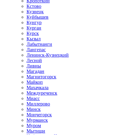
Кропоткин
Кстово
Кузнецк
Куйбышев
Кунгур
Курган
Курск
Кызыл
Лабытнанги
Лангепас
Ленинск-Кузнецкий
Лесной
Ливны
Магадан
Магнитогорск
Майкоп
Махачкала
Междуреченск
Миасс
Миллерово
Минск
Мончегорск
Мурманск
Муром
Мытищи