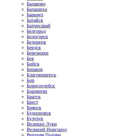
Балаково
Балашиха
Барнаул
Батайск
Бахчисарай
Белгород
Белогорск
Белорецк
Бердск
Березники
Бея
Бийск
Бишкек
Благовещенск
Бор
Борисоглебск
Боровичи
Братск
Брест
Брянск
Буденновск
Бузулук
Великие Луки
Великий Новгород
Верхняя Пышма