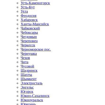
Усть-Каменогорск
Усть-Кут
Ухта
Феодосия
Хабаровск
Ханты-Мансийск
Чайковский
Чебоксары
Чегдомын
Череповец
Черкесск
Черноморское пос.
Чернушка
Чехов
Чита
Чусовой
Шадринск
Шахты
Шымкент
Электросталь
Энгельс
Югорск
Южно-Сахалинск
Южноуральск
Юрюзань