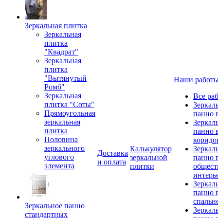
Зеркальная плитка
Зеркальная
плитка
"Квадрат"
Зеркальная
плитка
"Вытянутый
Наши работ
Ромб"
Зеркальная
Все ра
плитка "Соты"
Зеркал
Прямоугольная
панно 
зеркальная
Зеркал
плитка
панно 
Половина
коридо
зеркального
Калькулятор
Зеркал
Доставка
углового
зеркальной
панно 
и оплата
элемента
плитки
общест
интерь
Зеркал
панно 
спальн
Зеркальное панно
Зеркал
стандартных