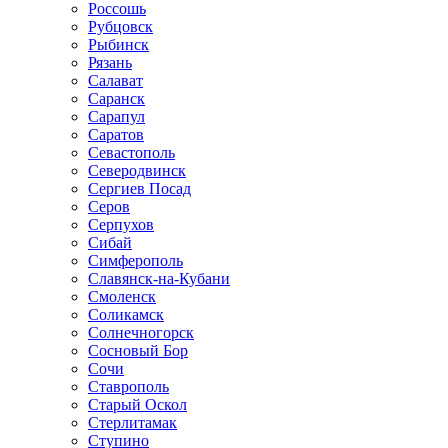
Россошь
Рубцовск
Рыбинск
Рязань
Салават
Саранск
Сарапул
Саратов
Севастополь
Северодвинск
Сергиев Посад
Серов
Серпухов
Сибай
Симферополь
Славянск-на-Кубани
Смоленск
Соликамск
Солнечногорск
Сосновый Бор
Сочи
Ставрополь
Старый Оскол
Стерлитамак
Ступино