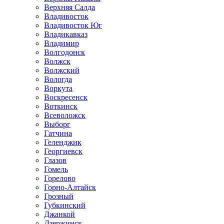
Верхняя Салда
Владивосток
Владивосток Юг
Владикавказ
Владимир
Волгодонск
Волжск
Волжский
Вологда
Воркута
Воскресенск
Воткинск
Всеволожск
Выборг
Гатчина
Геленджик
Георгиевск
Глазов
Гомель
Горелово
Горно-Алтайск
Грозный
Губкинский
Джанкой
Дзержинск