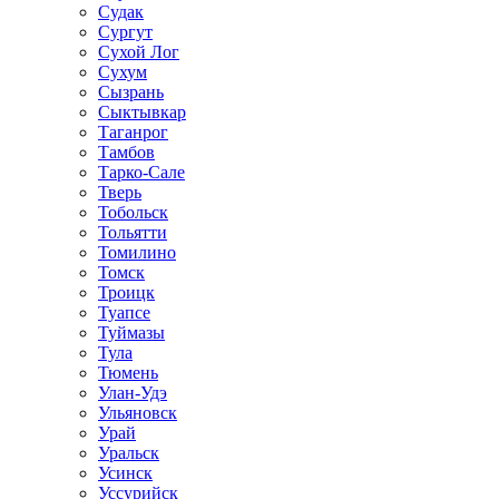
Судак
Сургут
Сухой Лог
Сухум
Сызрань
Сыктывкар
Таганрог
Тамбов
Тарко-Сале
Тверь
Тобольск
Тольятти
Томилино
Томск
Троицк
Туапсе
Туймазы
Тула
Тюмень
Улан-Удэ
Ульяновск
Урай
Уральск
Усинск
Уссурийск