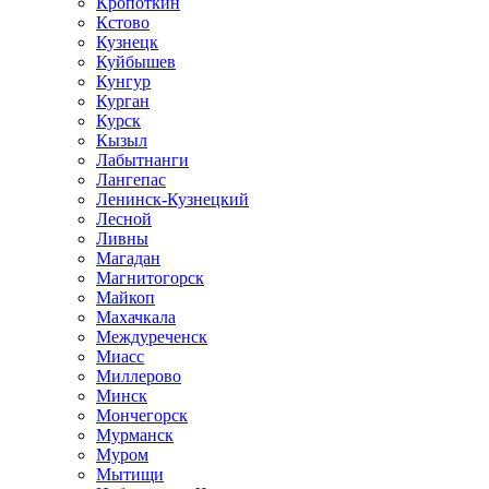
Кропоткин
Кстово
Кузнецк
Куйбышев
Кунгур
Курган
Курск
Кызыл
Лабытнанги
Лангепас
Ленинск-Кузнецкий
Лесной
Ливны
Магадан
Магнитогорск
Майкоп
Махачкала
Междуреченск
Миасс
Миллерово
Минск
Мончегорск
Мурманск
Муром
Мытищи