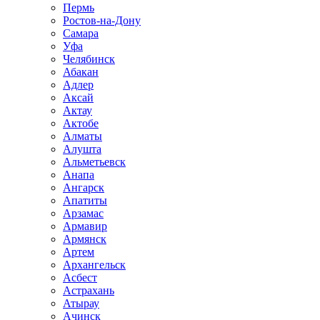
Пермь
Ростов-на-Дону
Самара
Уфа
Челябинск
Абакан
Адлер
Аксай
Актау
Актобе
Алматы
Алушта
Альметьевск
Анапа
Ангарск
Апатиты
Арзамас
Армавир
Армянск
Артем
Архангельск
Асбест
Астрахань
Атырау
Ачинск