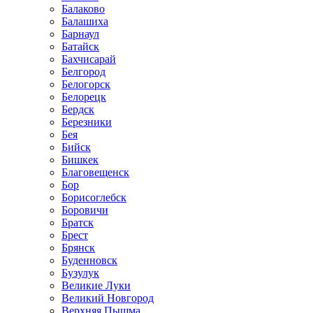
Балаково
Балашиха
Барнаул
Батайск
Бахчисарай
Белгород
Белогорск
Белорецк
Бердск
Березники
Бея
Бийск
Бишкек
Благовещенск
Бор
Борисоглебск
Боровичи
Братск
Брест
Брянск
Буденновск
Бузулук
Великие Луки
Великий Новгород
Верхняя Пышма