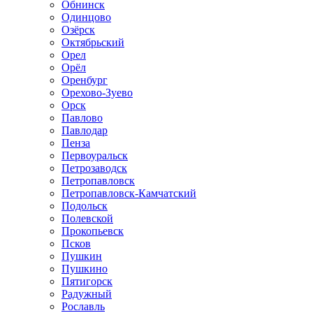
Обнинск
Одинцово
Озёрск
Октябрьский
Орел
Орёл
Оренбург
Орехово-Зуево
Орск
Павлово
Павлодар
Пенза
Первоуральск
Петрозаводск
Петропавловск
Петропавловск-Камчатский
Подольск
Полевской
Прокопьевск
Псков
Пушкин
Пушкино
Пятигорск
Радужный
Рославль