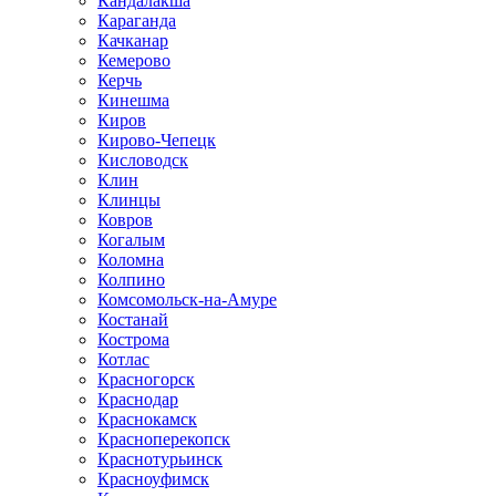
Кандалакша
Караганда
Качканар
Кемерово
Керчь
Кинешма
Киров
Кирово-Чепецк
Кисловодск
Клин
Клинцы
Ковров
Когалым
Коломна
Колпино
Комсомольск-на-Амуре
Костанай
Кострома
Котлас
Красногорск
Краснодар
Краснокамск
Красноперекопск
Краснотурьинск
Красноуфимск