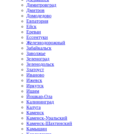
Димитровград
Дмитров
Домодедово
Евпатория
Ейск
Ереван
Ессентуки
Железнодорожный
Забайкальск
Заволжье
Зеленоград
Зеленодольск
Златоуст
Иваново
Ижевск
Иркутск
Ишим
Йошкар-Ола
Калининград
Калуга
Каменск
Каменск-Уральский
Каменск-Шахтинский
Камышин