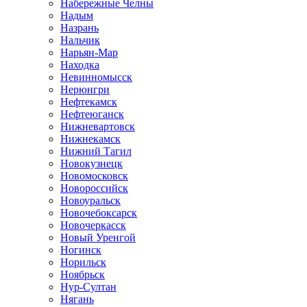
Набережные Челны
Надым
Назрань
Нальчик
Нарьян-Мар
Находка
Невинномысск
Нерюнгри
Нефтекамск
Нефтеюганск
Нижневартовск
Нижнекамск
Нижний Тагил
Новокузнецк
Новомосковск
Новороссийск
Новоуральск
Новочебоксарск
Новочеркасск
Новый Уренгой
Ногинск
Норильск
Ноябрьск
Нур-Султан
Нягань